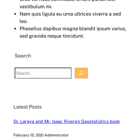
vestibulum mi.
Nam quis ligula eu urna ultrices viverra a sed
leo.
Phasellus dapibus magna blandit ipsum varius,
sed gravida neque tincidunt.
Search
S
e
a
r
c
Latest Posts
h
Dr. Laraya and Mr. Isaac Rivera’s Geostatistics book
February 15, 2021
.
Administrator